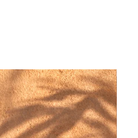
.
FINE ART