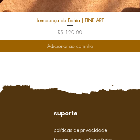
Lembrança da Bahia | FINE ART
Preço
R$ 120,00
Adicionar ao carrinho
suporte
políticas de privacidade
trocas, devoluções e frete