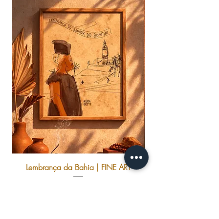
Lembrança da Bahia | FINE ART
Preço
R$ 120,00
Adicionar ao carrinho