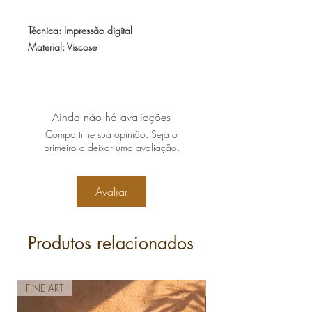
Técnica: Impressão digital
Material: Viscose
Tecido leve, macio e de ótimo caimento.
Tamanho: 1,40mx1,40m
* canga com franjas e alcinha (para uso
Ainda não há avaliações
decorativo)
Compartilhe sua opinião. Seja o
* postagem em até 10 dias úteis
primeiro a deixar uma avaliação.
Avaliar
Produtos relacionados
FINE ART
FINE ART