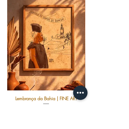
Lembrança da Bahia | FINE ART
Preço
R$ 120,00
Adicionar ao carrinho