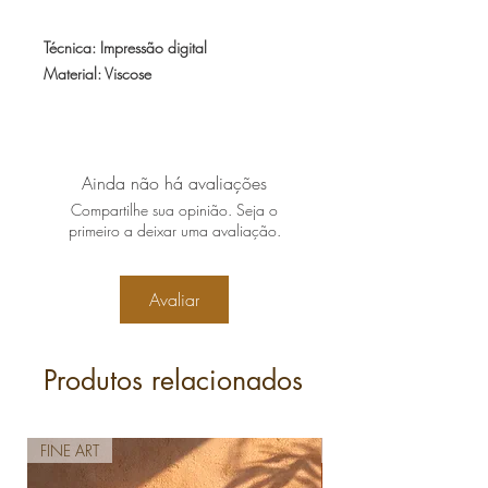
Técnica: Impressão digital
Material: Viscose
Tecido leve, macio e de ótimo caimento.
Tamanho: 1,00mx1,40m
* canga com franjas e alcinha (para uso
Ainda não há avaliações
decorativo)
Compartilhe sua opinião. Seja o
* postagem em até 10 dias úteis
primeiro a deixar uma avaliação.
Avaliar
Produtos relacionados
FINE ART
FINE ART