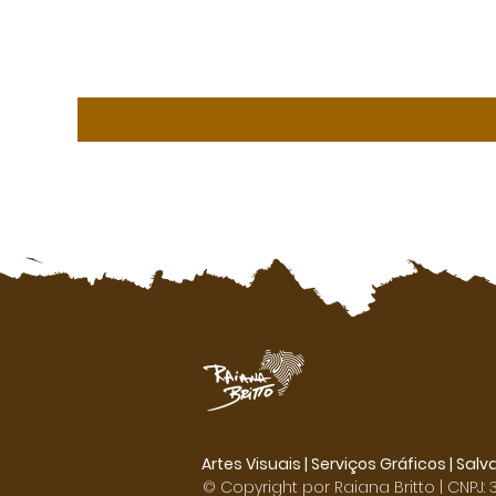
Artes Visuais | Serviços Gráficos |
Salv
© Copyright por Raiana Britto | CNPJ: 3