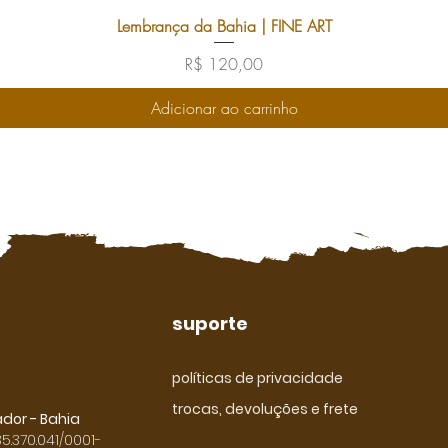
Lembrança da Bahia | FINE ART
Preço
R$ 120,00
Adicionar ao carrinho
suporte
políticas de privacidade
trocas, devoluções e frete
ador - Bahia
5.370.041/0001-