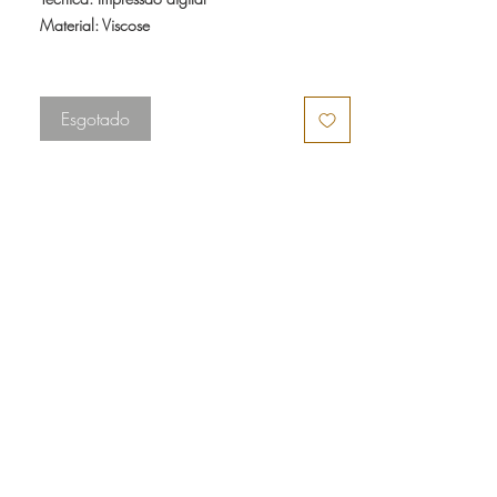
Material: Viscose
Tecido leve, macio e de ótimo caimento.
Tamanho: 1,40mx1,40m
Esgotado
* canga com franjas e alcinha (para uso
decorativo)
* postagem em até 10 dias úteis