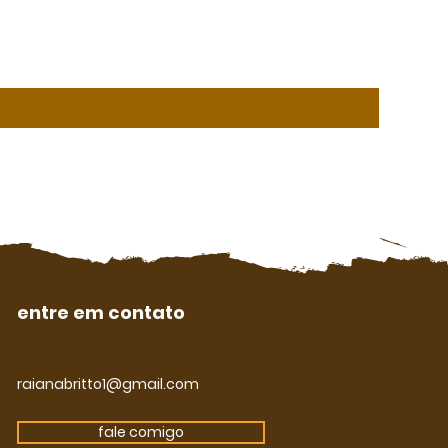
entre em contato
raianabritto1@gmail.com
fale comigo