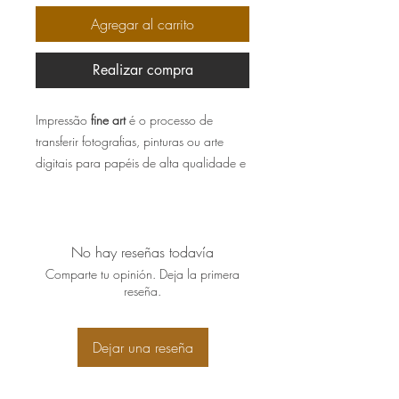
Agregar al carrito
Realizar compra
Impressão
fine art
é o processo de
transferir fotografias, pinturas ou arte
digitais para papéis de alta qualidade e
padrão, como fibra de algodão ou
alfacelulose, garantindo a fidelidade e
durabilidade da obra por quase um
século.
No hay reseñas todavía
Comparte tu opinión. Deja la primera
As obras vão assinadas
reseña.
manualmente, bem embaladas e
acompanhadas de certificado de
Dejar una reseña
autenticidade.
Papel Canson Matte 180g ou similar.