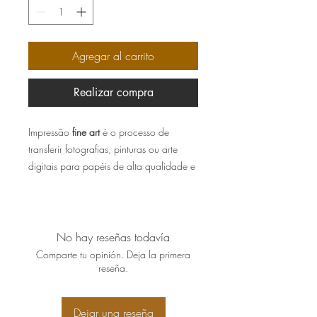
Agregar al carrito
Realizar compra
Impressão
fine art
é o processo de
transferir fotografias, pinturas ou arte
digitais para papéis de alta qualidade e
padrão, como fibra de algodão ou
alfacelulose, garantindo a fidelidade e
durabilidade da obra por quase um
século.
No hay reseñas todavía
Comparte tu opinión. Deja la primera
As obras vão assinadas
reseña.
manualmente, bem embaladas e
acompanhadas de certificado de
Dejar una reseña