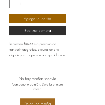
Agregar al carrito
Realizar compra
Impressão
fine art
é o processo de
transferir fotografias, pinturas ou arte
digitais para papéis de alta qualidade e
padrão, como fibra de algodão ou
alfacelulose, garantindo a fidelidade e
durabilidade da obra por quase um
século.
No hay reseñas todavía
Comparte tu opinión. Deja la primera
As obras vão assinadas
reseña.
manualmente, bem embaladas e
acompanhadas de certificado de
Dejar una reseña