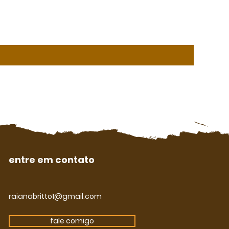
entre em contato
raianabritto1@gmail.com
fale comigo