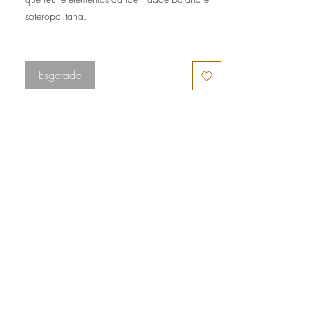
soteropolitana.
Técnica: Sublimação
Esgotado
Medidas: 50cm x 50cm
Composição: Tecido 50% Oxford 50% Poliéster