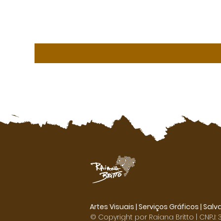
Artes Visuais | Serviços Gráficos |
Salv
© Copyright por Raiana Britto | CNPJ: 3