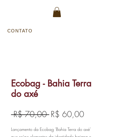
Entrar
CONTATO
Ecobag - Bahia Terra
do axé
Preço
Preço
 R$ 70,00 
R$ 60,00
normal
promocional
Lançamento da Ecobag 'Bahia Terra do axé'
que reúne elementos da identidade baiana e