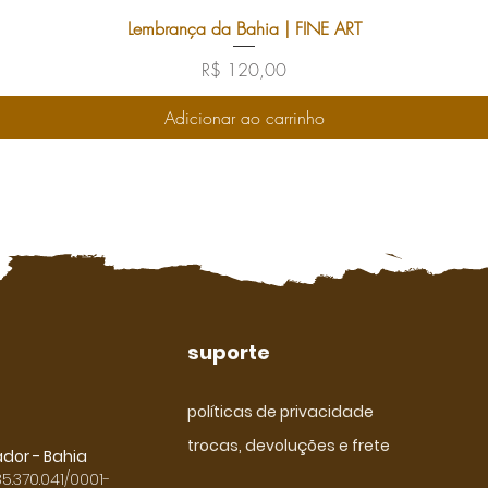
Lembrança da Bahia | FINE ART
Preço
R$ 120,00
Adicionar ao carrinho
suporte
políticas de privacidade
trocas, devoluções e frete
ador - Bahia
5.370.041/0001-