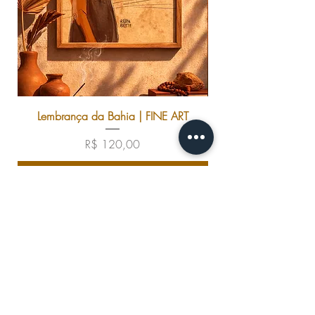
sustentável.
Comprimento: 3.00 cm
Peso: 150g (A5) e 80g (A6)
Lembrança da Bahia | FINE ART
Preço
R$ 120,00
Adicionar ao carrinho