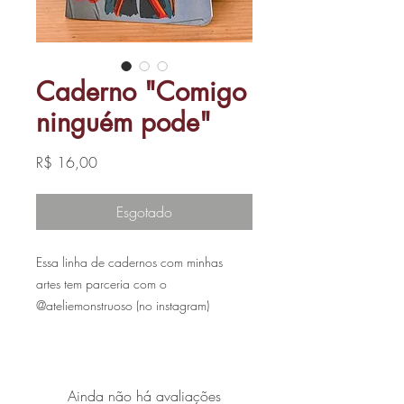
Caderno "Comigo
ninguém pode"
Preço
R$ 16,00
Esgotado
Essa linha de cadernos com minhas
artes tem parceria com o
@ateliemonstruoso (no instagram)
- O Caderno COMIGO NINGUÉM
PODE está disponível nos tamanhos A5
(15x21cm) e A6 (10x15cm)
Ainda não há avaliações