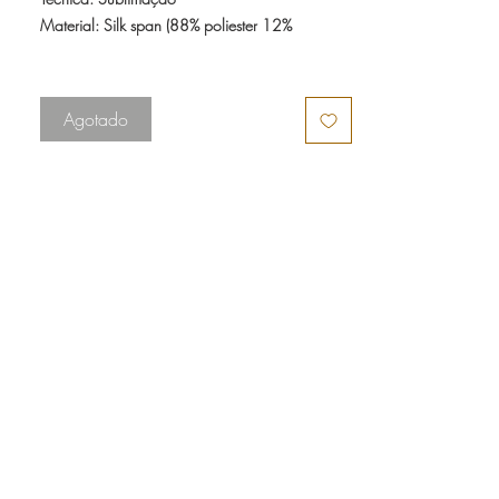
Material: Silk span (88% poliester 12%
elastano)
Tecido ecológico, fabricado a partir de
garrafas PET recicladas. Possui uma textura
Agotado
semelhante à seda, sendo leve e com um
acabamento fosco.
Tamanho: 1,45mx1,45m