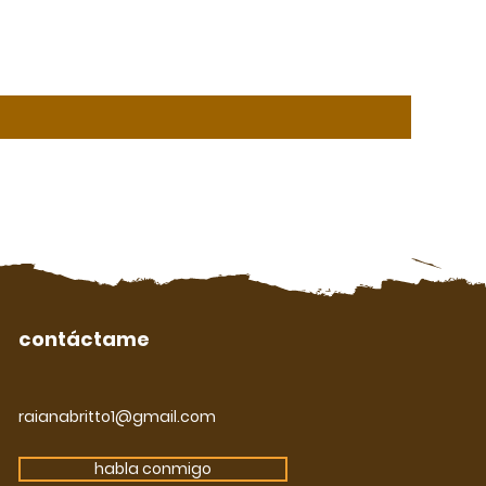
contáctame
raianabritto1@gmail.com
habla conmigo