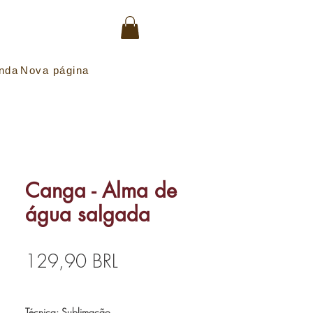
Entrar
enda
Nova página
Canga - Alma de
água salgada
Precio
129,90 BRL
Técnica: Sublimação