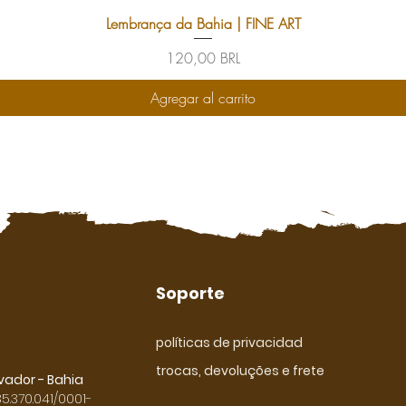
Lembrança da Bahia | FINE ART
Precio
120,00 BRL
Agregar al carrito
Soporte
políticas de privacidad
trocas, devoluções e frete
vador - Bahia
5.370.041/0001-