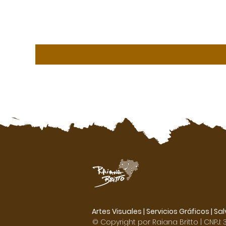
Artes Visuales | Servicios Gráficos |
Sal
© Copyright por Raiana Britto | CNPJ: 3