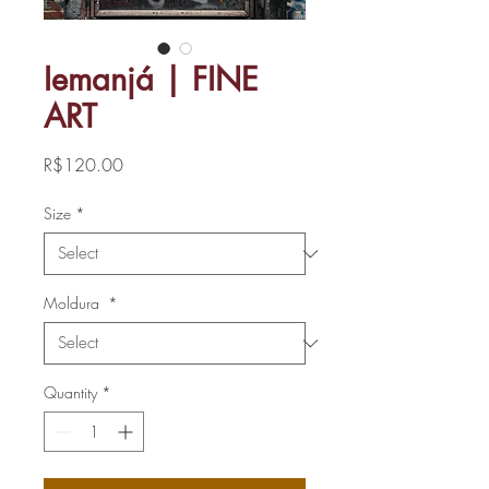
Iemanjá | FINE
ART
Price
R$120.00
Size
*
Moldura
*
Quantity
*