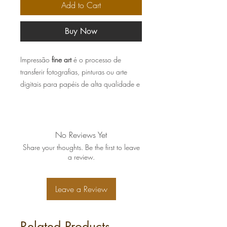
Add to Cart
Buy Now
Impressão
fine art
é o processo de
transferir fotografias, pinturas ou arte
digitais para papéis de alta qualidade e
padrão, como fibra de algodão ou
alfacelulose, garantindo a fidelidade e
durabilidade da obra por quase um
século.
No Reviews Yet
Share your thoughts. Be the first to leave
As obras vão assinadas
a review.
manualmente, bem embaladas e
acompanhadas de certificado de
Leave a Review
autenticidade.
Papel Canson Matte 180g ou similar.
Related Products