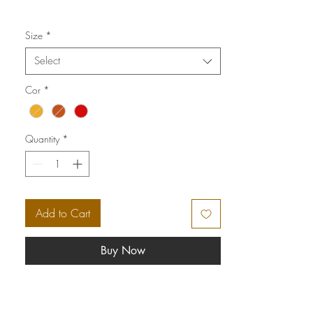
Técnica: Serigrafia
Size
*
Select
Cor
*
Quantity
*
Add to Cart
Buy Now