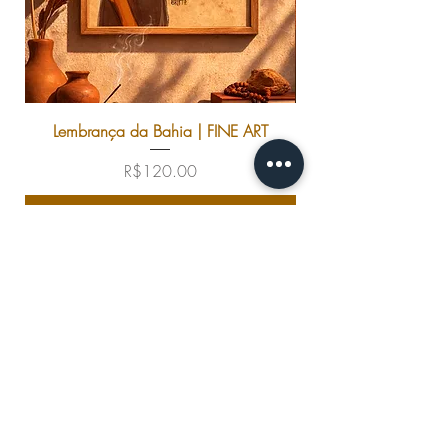
Peso: 80g (A6)
Lembrança da Bahia | FINE ART
Price
R$120.00
Add to Cart