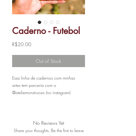
Caderno - Futebol
Price
R$20.00
Out of Stock
Essa linha de cadernos com minhas
artes tem parceria com o
@ateliemonstruoso (no instagram)
- O Caderno FUTEBOL está
disponível no tamanho A6 (10x15cm)
- Capa flexível em papel Pedra Sabão
No Reviews Yet
180g/m²;
Share your thoughts. Be the first to leave