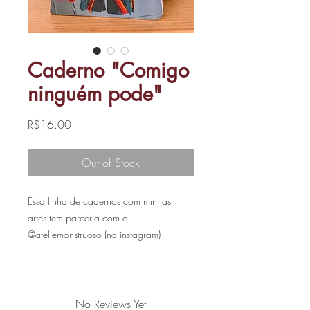
Caderno "Comigo
ninguém pode"
Price
R$16.00
Out of Stock
Essa linha de cadernos com minhas
artes tem parceria com o
@ateliemonstruoso (no instagram)
- O Caderno COMIGO NINGUÉM
PODE está disponível nos tamanhos A5
(15x21cm) e A6 (10x15cm)
No Reviews Yet