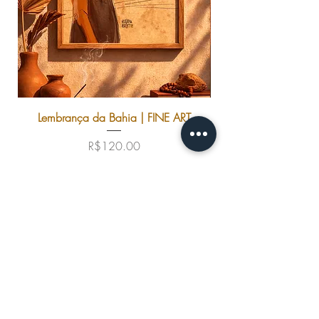
sustentável.
Comprimento: 3.00 cm
Peso: 150g (A5) e 80g (A6)
Lembrança da Bahia | FINE ART
Price
R$120.00
Add to Cart