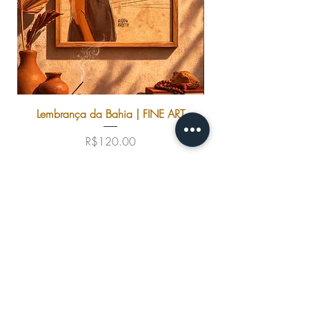
Lembrança da Bahia | FINE ART
Price
R$120.00
Add to Cart