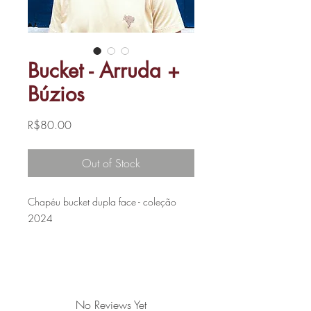
Bucket - Arruda +
Búzios
Price
R$80.00
Out of Stock
Chapéu bucket dupla face - coleção
2024
- Material: Tecido oxford
- Tamanho: Único, com ajuste confortável
para a maioria das cabeças.
- Cuidados: Lavagem à mão e secagem
No Reviews Yet